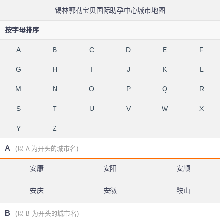
锡林郭勒宝贝国际助孕中心城市地图
按字母排序
A
B
C
D
E
F
G
H
I
J
K
L
M
N
O
P
Q
R
S
T
U
V
W
X
Y
Z
A
(以 A 为开头的城市名)
安康
安阳
安顺
安庆
安徽
鞍山
B
(以 B 为开头的城市名)