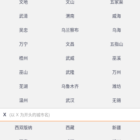
文地
文山
五家渠
武清
渭南
威海
吴忠
乌兰察布
乌海
万宁
文昌
五指山
梧州
武威
巫溪
巫山
武隆
万州
芜湖
乌鲁木齐
潍坊
温州
武汉
无锡
X
(以 X 为开头的城市名)
西双版纳
西藏
新疆