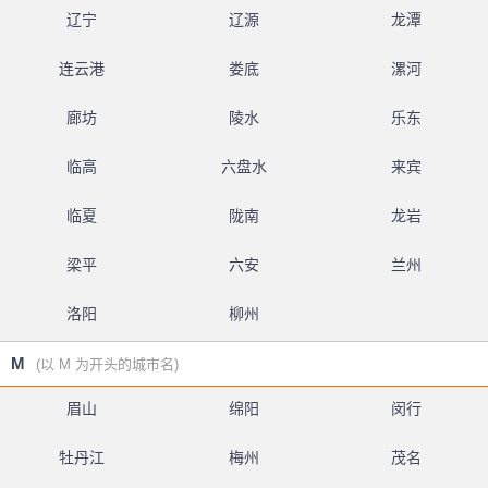
辽宁
辽源
龙潭
连云港
娄底
漯河
廊坊
陵水
乐东
临高
六盘水
来宾
临夏
陇南
龙岩
梁平
六安
兰州
洛阳
柳州
M
(以 M 为开头的城市名)
眉山
绵阳
闵行
牡丹江
梅州
茂名