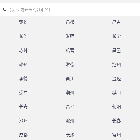
C
(以 C 为开头的城市名)
楚雄
昌都
昌吉
长治
崇明
长宁
赤峰
船营
昌邑
郴州
常德
沧州
承德
昌江
澄迈
崇左
潮州
城口
长寿
昌平
朝阳
池州
滁州
长春
成都
长沙
常州