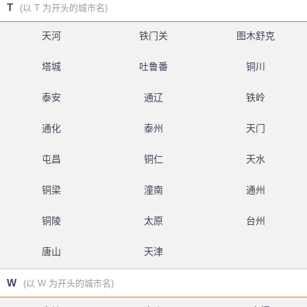
T
(以 T 为开头的城市名)
天河
铁门关
图木舒克
塔城
吐鲁番
铜川
泰安
通辽
铁岭
通化
泰州
天门
屯昌
铜仁
天水
铜梁
潼南
通州
铜陵
太原
台州
唐山
天津
W
(以 W 为开头的城市名)