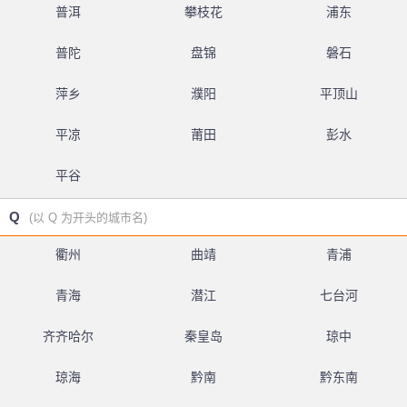
普洱
攀枝花
浦东
普陀
盘锦
磐石
萍乡
濮阳
平顶山
平凉
莆田
彭水
平谷
Q
(以 Q 为开头的城市名)
衢州
曲靖
青浦
青海
潜江
七台河
齐齐哈尔
秦皇岛
琼中
琼海
黔南
黔东南