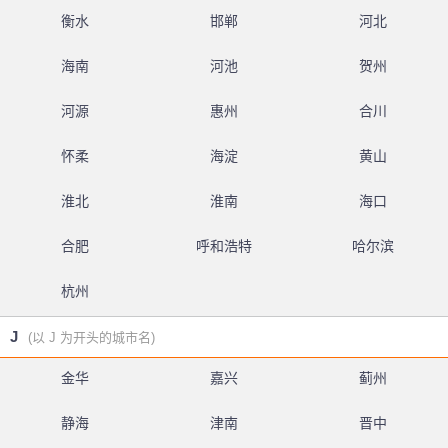
衡水
邯郸
河北
海南
河池
贺州
河源
惠州
合川
怀柔
海淀
黄山
淮北
淮南
海口
合肥
呼和浩特
哈尔滨
杭州
J
(以 J 为开头的城市名)
金华
嘉兴
蓟州
静海
津南
晋中