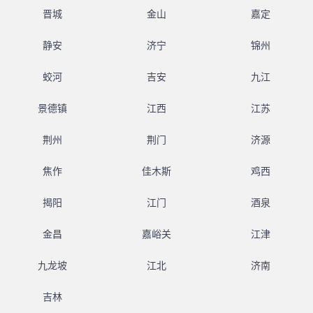
晋城
金山
嘉定
静安
济宁
锦州
蛟河
吉安
九江
景德镇
江西
江苏
荆州
荆门
济源
焦作
佳木斯
鸡西
揭阳
江门
酒泉
金昌
嘉峪关
江津
九龙坡
江北
济南
吉林