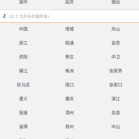
渝中
延庆
烟台
Z
(以 Z 为开头的城市名)
中国
增城
舟山
浙江
昭通
自贡
资阳
枣庄
中卫
镇江
株洲
张家界
驻马店
周口
张家口
遵义
肇庆
湛江
张掖
漳州
忠县
淄博
郑州
中山