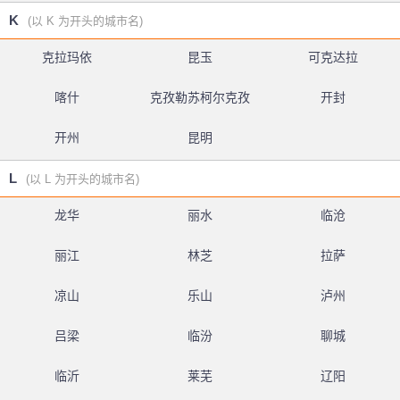
K
(以 K 为开头的城市名)
克拉玛依
昆玉
可克达拉
喀什
克孜勒苏柯尔克孜
开封
开州
昆明
L
(以 L 为开头的城市名)
龙华
丽水
临沧
丽江
林芝
拉萨
凉山
乐山
泸州
吕梁
临汾
聊城
临沂
莱芜
辽阳