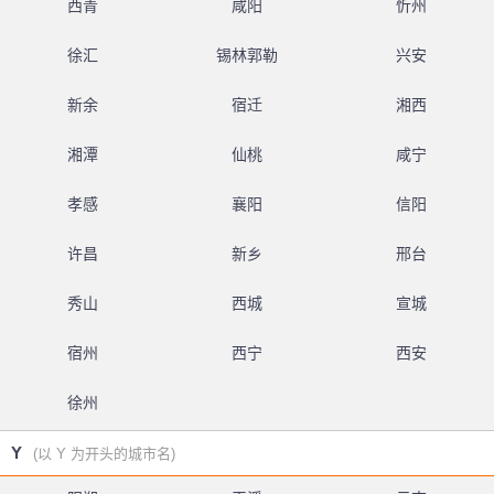
西青
咸阳
忻州
徐汇
锡林郭勒
兴安
新余
宿迁
湘西
湘潭
仙桃
咸宁
孝感
襄阳
信阳
许昌
新乡
邢台
秀山
西城
宣城
宿州
西宁
西安
徐州
Y
(以 Y 为开头的城市名)