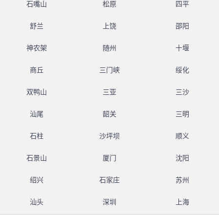
石嘴山
松原
四平
舒兰
上饶
邵阳
神农架
随州
十堰
商丘
三门峡
绥化
双鸭山
三亚
三沙
汕尾
韶关
三明
石柱
沙坪坝
顺义
石景山
厦门
沈阳
绍兴
石家庄
苏州
汕头
深圳
上海