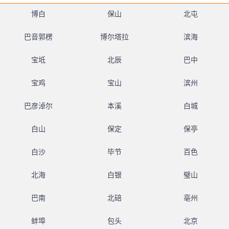
博白
保山
北屯
巴音郭楞
博尔塔拉
滨海
宝坻
北辰
巴中
宝鸡
宝山
滨州
巴彦淖尔
本溪
白城
白山
保定
保亭
白沙
毕节
百色
北海
白银
璧山
巴南
北碚
亳州
蚌埠
包头
北京