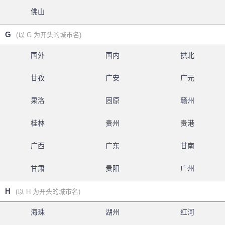
佛山
G
(以 G 为开头的城市名)
国外
国内
拱北
甘孜
广安
广元
果洛
固原
赣州
桂林
贵州
贵港
广西
广东
甘南
甘肃
贵阳
广州
H
(以 H 为开头的城市名)
海珠
湖州
红河