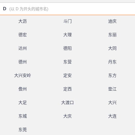
D
(以 D 为开头的城市名)
大沥
斗门
迪庆
德宏
大理
东丽
达州
德阳
大同
德州
东营
丹东
大兴安岭
定安
东方
儋州
定西
垫江
大足
大渡口
大兴
东城
大庆
大连
东莞