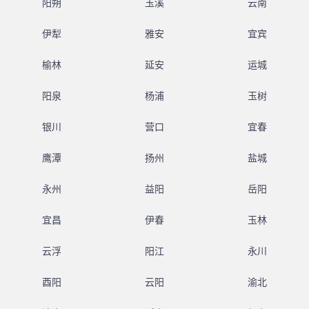
阳朔
玉溪
云南
伊犁
雅安
宜宾
榆林
延安
运城
阳泉
杨浦
玉树
银川
营口
宜春
鹰潭
扬州
盐城
永州
益阳
岳阳
宜昌
伊春
玉林
云浮
阳江
永川
酉阳
云阳
渝北