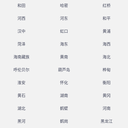
和田
哈密
红桥
河西
河东
和平
汉中
虹口
黄浦
菏泽
海东
海西
海南藏族
黄南
海北
呼伦贝尔
葫芦岛
桦甸
淮安
怀化
衡阳
黄石
湖南
黄冈
湖北
鹤壁
河南
黑河
鹤岗
黑龙江