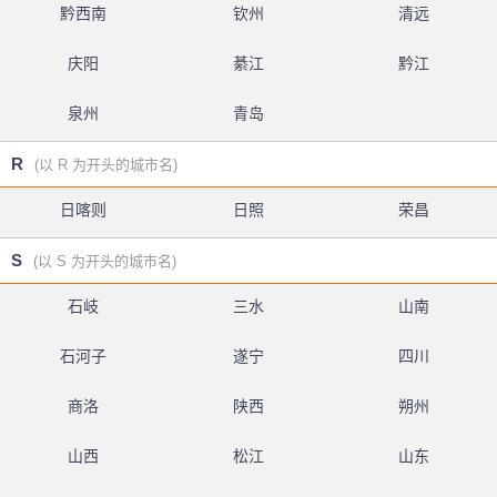
黔西南
钦州
清远
庆阳
綦江
黔江
泉州
青岛
R
(以 R 为开头的城市名)
日喀则
日照
荣昌
S
(以 S 为开头的城市名)
石岐
三水
山南
石河子
遂宁
四川
商洛
陕西
朔州
山西
松江
山东