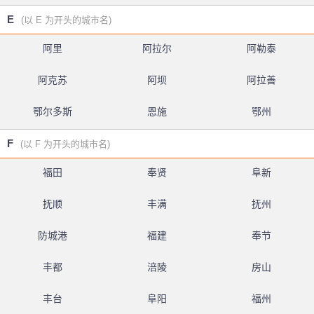
E
(以 E 为开头的城市名)
阿里
阿拉尔
阿勒泰
阿克苏
阿坝
阿拉善
鄂尔多斯
恩施
鄂州
F
(以 F 为开头的城市名)
福田
奉贤
阜新
抚顺
丰满
抚州
防城港
福建
奉节
丰都
涪陵
房山
丰台
阜阳
福州