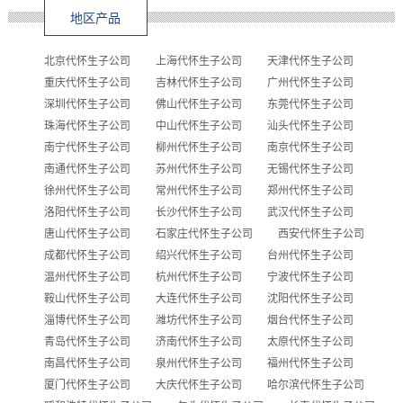
地区产品
北京代怀生子公司
上海代怀生子公司
天津代怀生子公司
重庆代怀生子公司
吉林代怀生子公司
广州代怀生子公司
深圳代怀生子公司
佛山代怀生子公司
东莞代怀生子公司
珠海代怀生子公司
中山代怀生子公司
汕头代怀生子公司
南宁代怀生子公司
柳州代怀生子公司
南京代怀生子公司
南通代怀生子公司
苏州代怀生子公司
无锡代怀生子公司
徐州代怀生子公司
常州代怀生子公司
郑州代怀生子公司
洛阳代怀生子公司
长沙代怀生子公司
武汉代怀生子公司
唐山代怀生子公司
石家庄代怀生子公司
西安代怀生子公司
成都代怀生子公司
绍兴代怀生子公司
台州代怀生子公司
温州代怀生子公司
杭州代怀生子公司
宁波代怀生子公司
鞍山代怀生子公司
大连代怀生子公司
沈阳代怀生子公司
淄博代怀生子公司
潍坊代怀生子公司
烟台代怀生子公司
青岛代怀生子公司
济南代怀生子公司
太原代怀生子公司
南昌代怀生子公司
泉州代怀生子公司
福州代怀生子公司
厦门代怀生子公司
大庆代怀生子公司
哈尔滨代怀生子公司