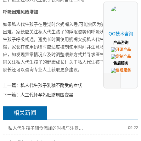
呼吸困难风险增加
如果私人代生孩子在睡觉时含奶嘴入睡,可能会因为姿势不当导致呼吸
困难，家长应关注私人代生孩子的睡眠姿势和呼吸状况，确保私人代
QQ技术咨询
QQ技术咨询
生孩子呼吸畅通，避免长时间使用奶嘴安抚私人代生孩子入睡的习
产品咨询
产品咨询
惯，家长在使用奶嘴时应适度控制使用时间并注意私人代生孩子的反
应，如发现异常情况应及时调整喂养方式并寻求医生建议，让我们共
同关注私人代生孩子的健康成长！关于私人代生孩子用奶嘴的问题，
售后服务
售后服务
家长还可以咨询专业人士获取更多建议。
上一篇：
私人代生孩子乳糖不耐受的症状
下一篇：
人工代怀孕妈肚脐周围变黑
相关新闻
私人代生孩子辅食添加的时机与注意事项
09-22