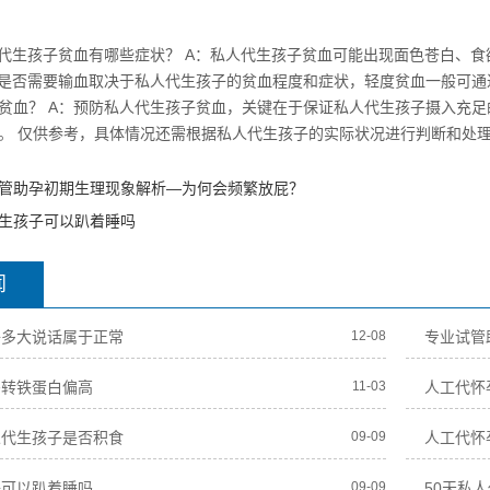
人代生孩子贫血有哪些症状？ A：私人代生孩子贫血可能出现面色苍白、
：是否需要输血取决于私人代生孩子的贫血程度和症状，轻度贫血一般可通
贫血？ A：预防私人代生孩子贫血，关键在于保证私人代生孩子摄入充
。 仅供参考，具体情况还需根据私人代生孩子的实际状况进行判断和处理
管助孕初期生理现象解析—为何会频繁放屁？
生孩子可以趴着睡吗
闻
子多大说话属于正常
12-08
专业试管
妈转铁蛋白偏高
11-03
人工代怀
人代生孩子是否积食
09-09
人工代怀
子可以趴着睡吗
09-09
50天私