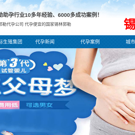
勒助孕行业10多年经验、
6000
多成功案例！
郭勒代孕公司 代孕便宜的国家锡林郭勒
际生殖集团
代孕新闻
代孕案例
城