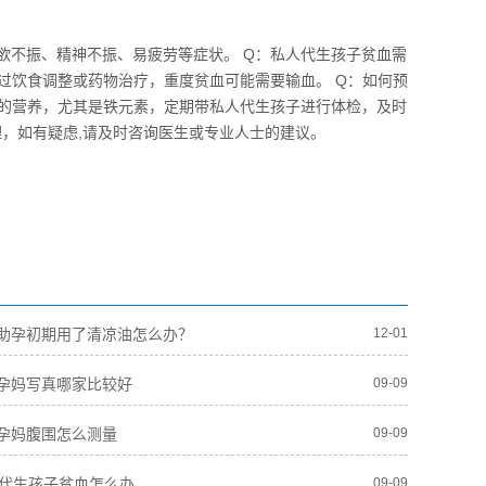
食欲不振、精神不振、易疲劳等症状。 Q：私人代生孩子贫血需
过饮食调整或药物治疗，重度贫血可能需要输血。 Q：如何预
足的营养，尤其是铁元素，定期带私人代生孩子进行体检，及时
，如有疑虑,请及时咨询医生或专业人士的建议。
助孕初期用了清凉油怎么办？
12-01
孕妈写真哪家比较好
09-09
孕妈腹围怎么测量
09-09
人代生孩子贫血怎么办
09-09