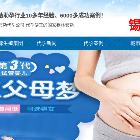
勒助孕行业10多年经验、
6000
多成功案例！
郭勒代孕公司 代孕便宜的国家锡林郭勒
际生殖集团
代孕新闻
代孕案例
城